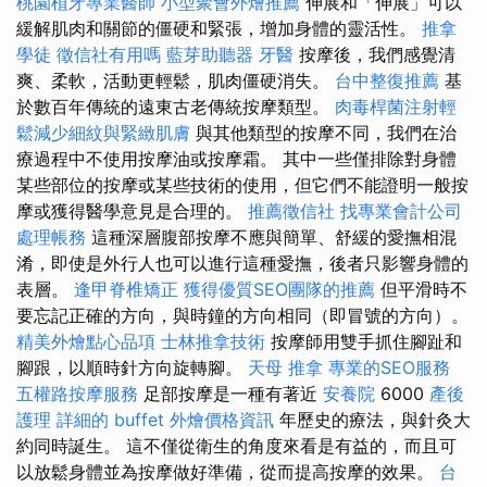
桃園植牙專業醫師
小型聚會外燴推薦
伸展和「伸展」可以
緩解肌肉和關節的僵硬和緊張，增加身體的靈活性。
推拿
學徒
徵信社有用嗎
藍芽助聽器
牙醫
按摩後，我們感覺清
爽、柔軟，活動更輕鬆，肌肉僵硬消失。
台中整復推薦
基
於數百年傳統的遠東古老傳統按摩類型。
肉毒桿菌注射輕
鬆減少細紋與緊緻肌膚
與其他類型的按摩不同，我們在治
療過程中不使用按摩油或按摩霜。 其中一些僅排除對身體
某些部位的按摩或某些技術的使用，但它們不能證明一般按
摩或獲得醫學意見是合理的。
推薦徵信社
找專業會計公司
處理帳務
這種深層腹部按摩不應與簡單、舒緩的愛撫相混
淆，即使是外行人也可以進行這種愛撫，後者只影響身體的
表層。
逢甲脊椎矯正
獲得優質SEO團隊的推薦
但平滑時不
要忘記正確的方向，與時鐘的方向相同（即冒號的方向）。
精美外燴點心品項
士林推拿技術
按摩師用雙手抓住腳趾和
腳跟，以順時針方向旋轉腳。
天母 推拿
專業的SEO服務
五權路按摩服務
足部按摩是一種有著近
安養院
6000
產後
護理
詳細的 buffet 外燴價格資訊
年歷史的療法，與針灸大
約同時誕生。 這不僅從衛生的角度來看是有益的，而且可
以放鬆身體並為按摩做好準備，從而提高按摩的效果。
台