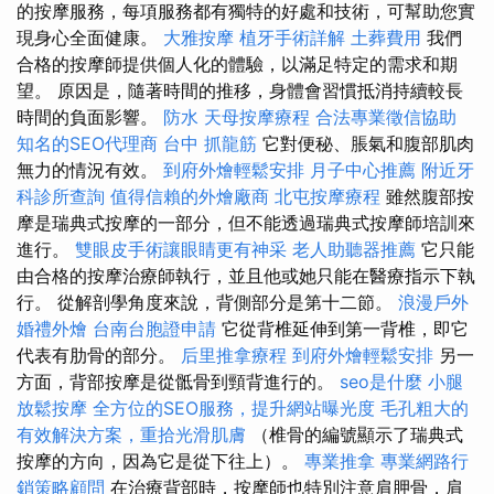
的按摩服務，每項服務都有獨特的好處和技術，可幫助您實
現身心全面健康。
大雅按摩
植牙手術詳解
土葬費用
我們
合格的按摩師提供個人化的體驗，以滿足特定的需求和期
望。 原因是，隨著時間的推移，身體會習慣抵消持續較長
時間的負面影響。
防水
天母按摩療程
合法專業徵信協助
知名的SEO代理商
台中 抓龍筋
它對便秘、脹氣和腹部肌肉
無力的情況有效。
到府外燴輕鬆安排
月子中心推薦
附近牙
科診所查詢
值得信賴的外燴廠商
北屯按摩療程
雖然腹部按
摩是瑞典式按摩的一部分，但不能透過瑞典式按摩師培訓來
進行。
雙眼皮手術讓眼睛更有神采
老人助聽器推薦
它只能
由合格的按摩治療師執行，並且他或她只能在醫療指示下執
行。 從解剖學角度來說，背側部分是第十二節。
浪漫戶外
婚禮外燴
台南台胞證申請
它從背椎延伸到第一背椎，即它
代表有肋骨的部分。
后里推拿療程
到府外燴輕鬆安排
另一
方面，背部按摩是從骶骨到頸背進行的。
seo是什麼
小腿
放鬆按摩
全方位的SEO服務，提升網站曝光度
毛孔粗大的
有效解決方案，重拾光滑肌膚
（椎骨的編號顯示了瑞典式
按摩的方向，因為它是從下往上）。
專業推拿
專業網路行
銷策略顧問
在治療背部時，按摩師也特別注意肩胛骨，肩