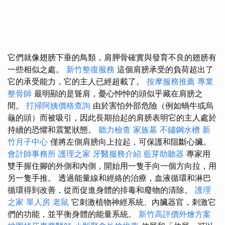
它們就像翅膀下垂的鳥類，肩胛骨確實與發育不良的翅膀有
一些相似之處。
新竹整復服務
這個肩膀承受的負荷超出了
它的承受能力，它的主人已經超載了。
按摩服務推薦
專業
整骨師
最明顯的是聳肩，憂心忡忡的頭似乎藏在肩膀之
間。
打掃阿姨價格查詢
由於害怕外部危險（例如蝸牛或烏
龜的頭）而被吸引，因此長期抬起的肩膀表明它的主人處於
持續的恐懼和震驚狀態。
聽力檢查
家族墓
不鏽鋼水槽
新
竹月子中心
僅將左側肩膀向上拉起，可保護和阻斷心臟。
會計師事務所
護理之家
牙醫服務介紹
藍芽助聽器
專家用
雙手握住腳的外側和內側，開始用一隻手向一個方向拉，用
另一隻手推。 透過能量線和經絡的治療，血液循環和淋巴
循環得到改善，從而促進身體的排毒和廢物的清除。
護理
之家 單人房
老鼠
它刺激植物神經系統、內臟器官，刺激它
們的功能，並平衡身體的能量系統。
新竹高評價外燴方案