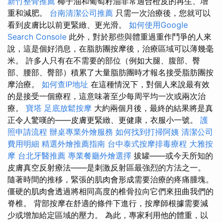
新竹整骨推薦
椰子油和葡萄籽油非常適合橙皮的再生、增
重和減肥。
台南清潔公司推薦
只需一次治療後，您就可以
看到皮膚比以前更緊緻、更光滑。
如何使用Google
Search Console
此外，對於那些與體重過重作鬥爭的人來
說，這是個好消息，在脂肪團按摩後，治療區域可以薄幾毫
米。 許多人只有在不需要的部位（例如大腿、腹部、臀
部、腰部、臀部）積累了大量脂肪團時才報名接受脂肪團按
摩治療。
如何查IP地址
在這種情況下，對個人來說最有效
的是接受一個療程，這意味著至少每周平均一次或兩次治
療。
寶塔
足底放鬆按摩
大約兩個月後，最終的結果將是真
正令人驚嘆的——皮膚更緊緻、更健康，衣服小一號。
護
照申請流程
辦桌專業外燴服務
如何找到打掃阿姨
清潔公司
費用明細
精選外燴推薦指南
台中泰式按摩排毒療程
大雅按
摩
台北牙醫推薦
專業餐廳外燴選擇
拔罐——或今天所知的
皮膚真空反射療法——是刺激反射區最強烈的方法之一。
隨著時間的推移，緊張的肌肉會形成需要治療的疼痛腫塊。
僵硬的肌肉會透過將相同高度的椎骨拉向它們來扭曲我們的
脊椎。 背部按摩在舒適的條件下進行，按摩師根據需要減
少或增加給定區域的壓力。 為此，專家利用他的體重，以