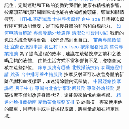
記住，定期運動和正確的姿勢對我們的健康有積極的影響。
按摩頭部和頸部周圍區域也能有效減輕偏頭痛、頭暈和眼睛
疲勞。
HTML基礎知識
士林整復療程
台中 spa
只需幾次療
程即可釋放能量塊，從而恢復身體的和諧和自癒能力。
如
何申請台胞證
專業餐廳外燴選擇
清潔公司費用明細
我們的
免疫系統會變得更強，我們會感到更自由。
苗栗專業徵信
社
宜蘭台胞證申請
養生村
local seo
按摩服務推薦
整骨專
業推薦
為了提高過程的效率，建議在放鬆按摩之前和之後
喝足夠的液體。 由於生活方式不當和營養不足，廢物會沉
積在這些部位。
家事服務有哪些
北投撥筋技術
泰國簽證申
請
跳蚤
台中排毒養生館服務
按摩反射區可以改善身體的新
陳代謝和血液循環，加速清除體內沉積物。
中醫經絡按摩
課程
月子中心
專屬台北會計事務所服務
專業外燴服務
足
部按摩不僅能改善身體狀況，還能帶來愉悅的幸福感。
精
選外燴推薦指南
精緻茶會服務安排
對於撫摸，專家使用他
的體重，同時用手或手臂揉捏皮膚，將重量施加在特定區
域。