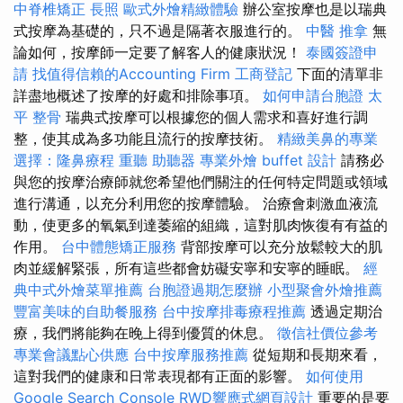
中脊椎矯正
長照
歐式外燴精緻體驗
辦公室按摩也是以瑞典
式按摩為基礎的，只不過是隔著衣服進行的。
中醫 推拿
無
論如何，按摩師一定要了解客人的健康狀況！
泰國簽證申
請
找值得信賴的Accounting Firm
工商登記
下面的清單非
詳盡地概述了按摩的好處和排除事項。
如何申請台胞證
太
平 整骨
瑞典式按摩可以根據您的個人需求和喜好進行調
整，使其成為多功能且流行的按摩技術。
精緻美鼻的專業
選擇：隆鼻療程
重聽 助聽器
專業外燴 buffet 設計
請務必
與您的按摩治療師就您希望他們關注的任何特定問題或領域
進行溝通，以充分利用您的按摩體驗。 治療會刺激血液流
動，使更多的氧氣到達萎縮的組織，這對肌肉恢復有有益的
作用。
台中體態矯正服務
背部按摩可以充分放鬆較大的肌
肉並緩解緊張，所有這些都會妨礙安寧和安寧的睡眠。
經
典中式外燴菜單推薦
台胞證過期怎麼辦
小型聚會外燴推薦
豐富美味的自助餐服務
台中按摩排毒療程推薦
透過定期治
療，我們將能夠在晚上得到優質的休息。
徵信社價位參考
專業會議點心供應
台中按摩服務推薦
從短期和長期來看，
這對我們的健康和日常表現都有正面的影響。
如何使用
Google Search Console
RWD響應式網頁設計
重要的是要