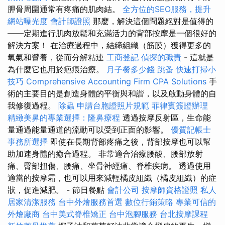
胛骨周圍通常有疼痛的肌肉結。
全方位的SEO服務，提升
網站曝光度
會計師證照
那麼，解決這個問題絕對是值得的
——定期進行肌肉放鬆和充滿活力的背部按摩是一個很好的
解決方案！ 在治療過程中，結締組織（筋膜）獲得更多的
氧氣和營養，從而分解粘連
工商登記
偵探的職責
- 這就是
為什麼它也用於疤痕治療。
月子餐多少錢
跳蚤
快速打掃小
技巧
Comprehensive Accounting Firm CPA Solutions
手
術的主要目的是創造身體的平衡與和諧，以及啟動身體的自
我修復過程。
除蟲
申請台胞證照片規範
菲律賓簽證辦理
精緻美鼻的專業選擇：隆鼻療程
透過按摩反射區，生命能
量通過能量通道的流動可以受到正面的影響。
優質記帳士
事務所選擇
即使在長期背部疼痛之後，背部按摩也可以幫
助加速身體的癒合過程。 非常適合治療腰酸、腰部放射
痛、臀部扭傷、腰痛、坐骨神經痛、脊椎疾病。 透過使用
適當的按摩霜，也可以用來減輕橘皮組織（橘皮組織）的症
狀，促進減肥。 - 節日餐點
會計公司
按摩師資格證照
私人
居家清潔服務
台中外燴服務首選
數位行銷策略
專業可信的
外燴廠商
台中美式脊椎矯正
台中泡腳服務
台北按摩課程