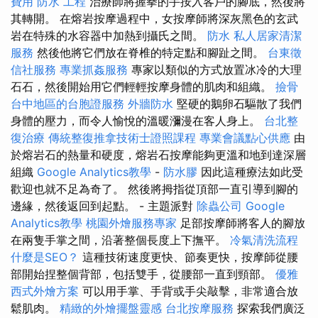
費用
防水 工程
治療師將握拳的手按入客戶的腳底，然後將
其轉開。 在熔岩按摩過程中，女按摩師將深灰黑色的玄武
岩在特殊的水容器中加熱到攝氏之間。
防水
私人居家清潔
服務
然後他將它們放在脊椎的特定點和腳趾之間。
台東徵
信社服務
專業抓姦服務
專家以類似的方式放置冰冷的大理
石石，然後開始用它們輕輕按摩身體的肌肉和組織。
撿骨
台中地區的台胞證服務
外牆防水
堅硬的鵝卵石驅散了我們
身體的壓力，而令人愉悅的溫暖瀰漫在客人身上。
台北整
復治療
傳統整復推拿技術士證照課程
專業會議點心供應
由
於熔岩石的熱量和硬度，熔岩石按摩能夠更溫和地到達深層
組織
Google Analytics教學
-
防水膠
因此這種療法如此受
歡迎也就不足為奇了。 然後將拇指從頂部一直引導到腳的
邊緣，然後返回到起點。 - 主題派對
除蟲公司
Google
Analytics教學
桃園外燴服務專家
足部按摩師將客人的腳放
在兩隻手掌之間，沿著整個長度上下撫平。
冷氣清洗流程
什麼是SEO？
這種技術速度更快、節奏更快，按摩師從腰
部開始捏整個背部，包括雙手，從腰部一直到頸部。
優雅
西式外燴方案
可以用手掌、手背或手尖敲擊，非常適合放
鬆肌肉。
精緻的外燴擺盤靈感
台北按摩服務
探索我們廣泛