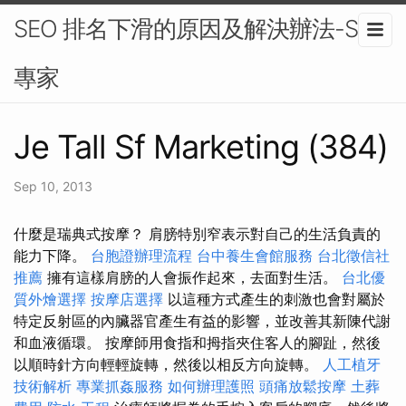
SEO 排名下滑的原因及解決辦法-SEO
專家
Je Tall Sf Marketing (384)
Sep 10, 2013
什麼是瑞典式按摩？ 肩膀特別窄表示對自己的生活負責的
能力下降。
台胞證辦理流程
台中養生會館服務
台北徵信社
推薦
擁有這樣肩膀的人會振作起來，去面對生活。
台北優
質外燴選擇
按摩店選擇
以這種方式產生的刺激也會對屬於
特定反射區的內臟器官產生有益的影響，並改善其新陳代謝
和血液循環。 按摩師用食指和拇指夾住客人的腳趾，然後
以順時針方向輕輕旋轉，然後以相反方向旋轉。
人工植牙
技術解析
專業抓姦服務
如何辦理護照
頭痛放鬆按摩
土葬